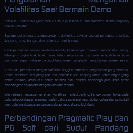
Volatilitas Saat Bermain Demo
Selain RTP, faktor lain yang menurut saya jauh lebih mudah dirasakan secara langsung
adalah volatilitas.
Saat menguji beberapa permainan demo dari kedua provider tersebut, perbedaan volatilitas
langsung terasa hanya dalam beberapa menit bermain.
Pada permainan dengan volatilitas rendah, kemenangan memang muncul lebih sering.
Nilainya mungkin tidak terlalu besar, tetapi saldo cenderung bertahan lebih lama. Jenis
permainan seperti ini biasanya cocok bagi pemain yang lebih menyukai sesi bermain santai.
Di sisi lain, permainan dengan volatilitas tinggi memberikan pengalaman yang berbeda.
Dalam beberapa sesi pengujian, ada periode cukup panjang tanpa kemenangan yang
berarti. Namun ketika fitur bonus berhasil aktif, potensi hadiahnya jauh lebih besar
dibandingkan permainan dengan volatilitas rendah.
Inilah alasan mengapa memahami volatilitas menjadi penting. Banyak pemain fokus pada
potensi hadiah besar tanpa menyadari bahwa perjalanan menuju bonus tersebut sering kali
membutuhkan kesabaran dan pengelolaan modal yang lebih baik.
Perbandingan Pragmatic Play dan
PG Soft dari Sudut Pandang