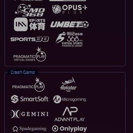
Crash Game