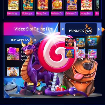
Mahjong Ways
Wukong - Black Scatter
Bang Gacor 1000
Fortune Gems
Gates of Olympus Super Scatter
Lucky Twins Nexus
The Cryp
Video Slot Paling Hits
TOP WINNERS SLOT
di****1
IDR
10,653,800.00
Mahjong Wins 3 – Black
Scatter
fu****3
IDR
10,636,880.00
Gates of Olympus 1000
kari****6
IDR
9,602,000.00
Gates of Olympus™
kari****6