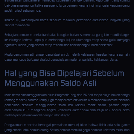
Berdasarkan pengamatan terhadap kebiasaan banyak pemain, keputusan yang kurang
baik biasanya muncul ketika seseorang terus bermain karena ingin mengejar kerugian yang
sudah terjadi sebelumnya.
Karena itu, menetapkan batas sebelum memulai permainan merupakan langkah yang
sangat membantu.
Sebagian pemain menetapkan batas kerugian harian, sementara yang lain memilih target
keuntungan tertentu. Apa pun metodenya, tujuan utamanya tetap sama yaitu menjaga
agar keputusan yang diambil tetap rasional dan tidak dipengaruhi emosi sesaat.
Mode demo menjadi tempat yang ideal untuk melatih kebiasaan tersebut karena pemain
dapat mencoba berbagai strategi pengelolaan modal tanpa risiko kehilangan dana.
Hal yang Bisa Dipelajari Sebelum
Menggunakan Saldo Asli
Main demo slot menggunakan akun Pragmatic Play dan PG Soft tanpa biaya bukan hanya
tentang mencari hiburan, tetapi juga menjadi cara efektif untuk memahami karakter sebuah
permainan sebelum menggunakan saldo asli. Melalui mode demo, pemain dapat
mempelajari RTP, mengenali tingkat volatilitas, memahami cara kerja fitur bonus, serta
melatih pengelolaan modal dengan lebih disiplin.
Pengalaman mencoba berbagai permainan menunjukkan bahwa tidak ada satu game
yang cocok untuk semua orang. Setiap pemain memiliki gaya bermain, toleransi risiko, dan