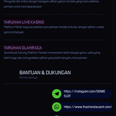
Penyedia slot online dengan beragam pilihan game menarik yang memudahkan
pemain untuk mencapai jackpot
TARUHAN LIVE KASINO
Platform Pilihan bagi perusahaan-perusahaan terbaik di dunia, dengan pilihan variasi
game terbanyak
TARUHAN OLAHRAGA
Sportsbook Gaming Platform Terbaik menawarkan lebih banyak game, odds yang
lebih tinggi, dan menyediakan pilihan yang lebih banyak untuk pemain.
BANTUAN & DUKUNGAN
Servis Lainnya
https://instagram.com/DEMO
SLOT
https://www.thachrestaurant.com/