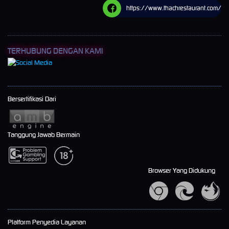
https://www.thachrestaurant.com/
TERHUBUNG DENGAN KAMI
Bersertifikasi Dari
Tanggung Jawab Bermain
Browser Yang Didukung
Platform Penyedia Layanan