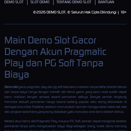
DEMO SLOT
SLOT DEMO
TENTANG DEMO SLOT
BANTUAN
©2026 DEMO SLOT. © Seluruh Hak Cipta Dilindungi | 18+
Main Demo Slot Gacor
Dengan Akun Pragmatic
Play dan PG Soft Tanpa
Biaya
Demo slot
gacor pragmatic play dan pg soft bisa kamu mainkan tanpa daftar terlebih dahulu
dan tanpa biaya hanya dengan memilih slot demo game yang kamu suka sudah dapat
kamu mainkan dengan sensasi seperti permainan aslinya. Banyak pemain langsung
mencoba sebuah permainan hanya karena sedang populer atau sering dibicarakan di
berbagai komunitas. Padahal, sebelum memutuskan bermain menggunakan saldo asli, ada
satu langkah sederhana yang sering diabaikan yaitu mencoba versi demo terlebih dahulu.
Melalui akun demo dari Pragmatic Play maupun PG Soft, pemain dapat mengenal karakter
permainan tanpa perlu mengeluarkan biaya. Bagi sebagian orang, mode demo memang
hanya dianggap sebagai hiburan. Namun setelah mencoba berbagai permainan selama