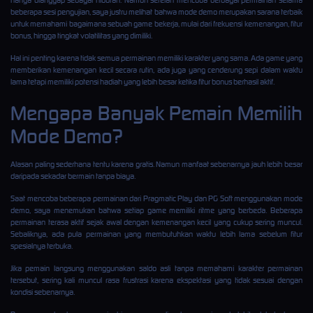
beberapa sesi pengujian, saya justru melihat bahwa mode demo merupakan sarana terbaik
untuk memahami bagaimana sebuah game bekerja, mulai dari frekuensi kemenangan, fitur
bonus, hingga tingkat volatilitas yang dimiliki.
Hal ini penting karena tidak semua permainan memiliki karakter yang sama. Ada game yang
memberikan kemenangan kecil secara rutin, ada juga yang cenderung sepi dalam waktu
lama tetapi memiliki potensi hadiah yang lebih besar ketika fitur bonus berhasil aktif.
Mengapa Banyak Pemain Memilih
Mode Demo?
Alasan paling sederhana tentu karena gratis. Namun manfaat sebenarnya jauh lebih besar
daripada sekadar bermain tanpa biaya.
Saat mencoba beberapa permainan dari Pragmatic Play dan PG Soft menggunakan mode
demo, saya menemukan bahwa setiap game memiliki ritme yang berbeda. Beberapa
permainan terasa aktif sejak awal dengan kemenangan kecil yang cukup sering muncul.
Sebaliknya, ada pula permainan yang membutuhkan waktu lebih lama sebelum fitur
spesialnya terbuka.
Jika pemain langsung menggunakan saldo asli tanpa memahami karakter permainan
tersebut, sering kali muncul rasa frustrasi karena ekspektasi yang tidak sesuai dengan
kondisi sebenarnya.