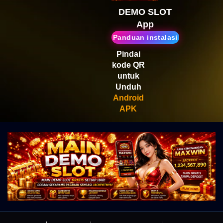
Scatter
DEMO SLOT
App
Panduan instalasi
Pindai
kode QR
untuk
Unduh
Android
APK