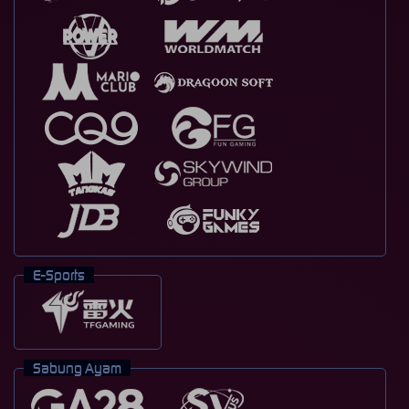
E-Sports
Sabung Ayam